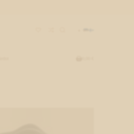
iedot
0,00
€
Shopping
cart