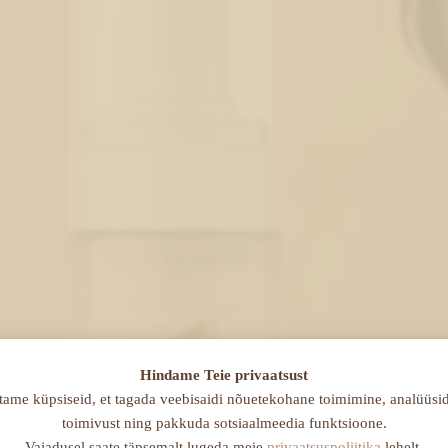
Hindame Teie privaatsust
ame küpsiseid, et tagada veebisaidi nõuetekohane toimimine, analüüsida
toimivust ning pakkuda sotsiaalmeedia funktsioone.
Vajadusel saate täpsemalt lugeda meie
privaatsuspoliitika
lehelt.