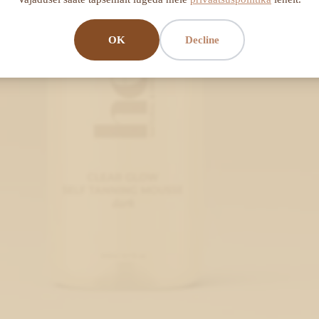
OK
Decline