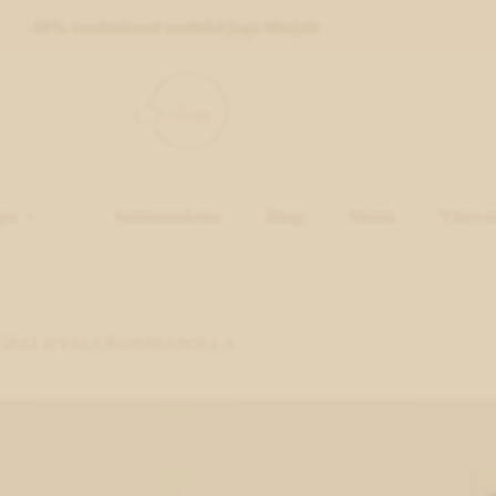
HYALURONIHAPOLLA
määrä
-10% sooduskood uudiskirjaga liitujale
pa
Suihkurusketus
Blogi
Meistä
Yhteyst
TIPAT HYALURONIHAPOLLA